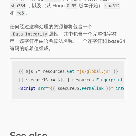
，以及（从 Hugo
版本开始）
sha384
0.55
sha512
和
。
md5
任何经过这样处理的资源都将包含一个
属性，其中包含一个完整性字符
.Data.Integrity
串，该字符串由哈希算法名称、一个连字符和 base64
编码的哈希值组成。
{{
$js
:=
resources
.Get
"js/global.js"
}}
{{
$secureJS
:=
$js
|
resources
.Fingerprint
"sha
<
script
src
=
"
{{
$secureJS
.Permalink
}}
"
integrit
See also