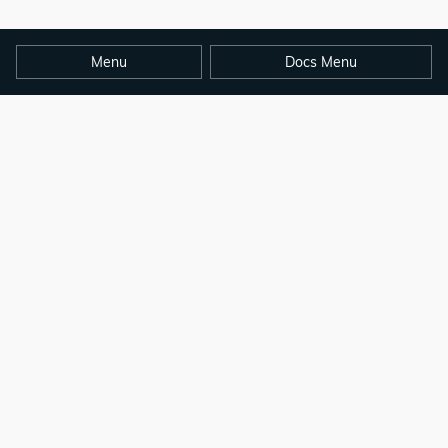
Menu
Docs Menu
By the
Hugo Authors
File an Issue
Get Help