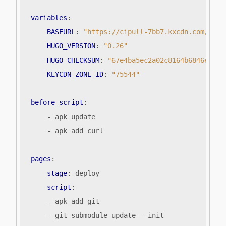
variables
:
BASEURL
:
"https://cipull-7bb7.kxcdn.com/"
HUGO_VERSION
:
"0.26"
HUGO_CHECKSUM
:
"67e4ba5ec2a02c8164b6846e30a1
KEYCDN_ZONE_ID
:
"75544"
before_script
:
- 
apk update
- 
apk add curl
pages
:
stage
:
deploy
script
:
- 
apk add git
- 
git submodule update --init