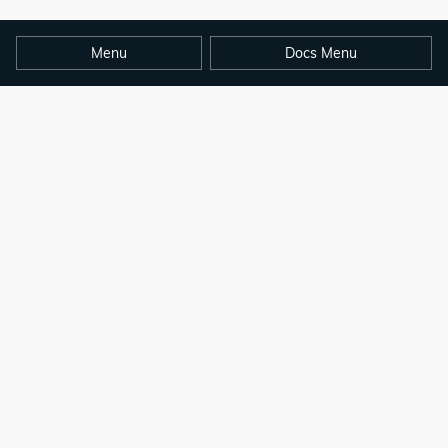
Menu
Docs Menu
By the
Hugo Authors
File an Issue
Get Help