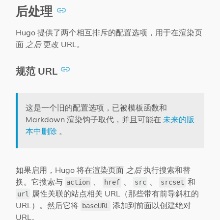
后处理
Hugo 提供了两个相互排斥的配置选项，用于在渲染页
面
之后
更改 URL。
规范 URL
这是一个旧的配置选项，已被模板函数和
Markdown 渲染钩子取代，并且可能在
未来的版
本中删除
。
如果启用，Hugo 将在渲染页面
之后
执行搜索和替
换。它搜索与
、
、
、
和
action
href
src
srcset
属性关联的站点相关 URL（那些带有前导斜杠的
url
URL）。然后它将
添加到前面以创建绝对
baseURL
URL。