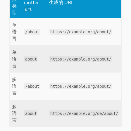
matter
生成的 URL
类
url
型
单
语
/about
https://example.org/about/
言
单
语
about
https://example.org/about/
言
多
语
/about
https://example.org/about/
言
多
语
about
https://example.org/de/about/
言