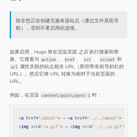
除非您正在创建无服务器站点（通过文件系统导
航），否则不要启用此选项。
如果启用，Hugo 将在渲染页面
之后
执行搜索和替
换。它搜索与
、
、
、
和
action
href
src
srcset
属性关联的站点相关 URL（那些带有前导斜杠的
url
URL）。然后它将 URL 转换为相对于当前页面的
URL。
例如，在渲染
时：
content/posts/post-1
<
a
href
=
"/about"
>
 → 
<
a
href
=
"../../about"
>
<
img
src
=
"/a.gif"
>
 → 
<
img
src
=
"../../a.gif"
>