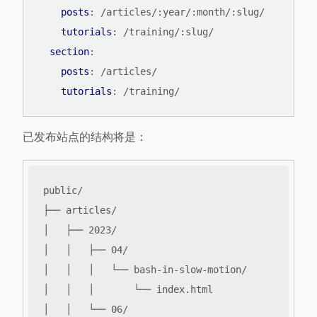
posts
:
/articles/:year/:month/:slug/
tutorials
:
/training/:slug/
section
:
posts
:
/articles/
tutorials
:
/training/
已发布站点的结构将是：