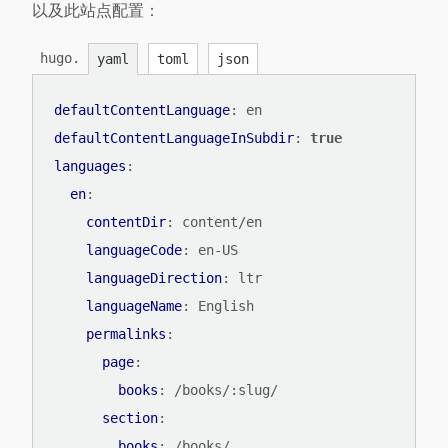
以及此站点配置：
hugo.
yaml
toml
json
defaultContentLanguage
:
en
defaultContentLanguageInSubdir
:
true
languages
:
en
:
contentDir
:
content/en
languageCode
:
en-US
languageDirection
:
ltr
languageName
:
English
permalinks
:
page
:
books
:
/books/:slug/
section
:
books
:
/books/