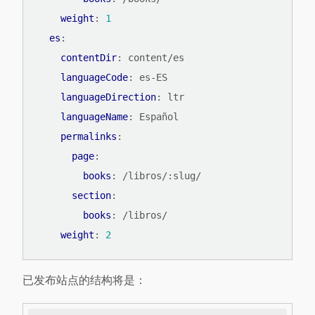
weight
:
1
es
:
contentDir
:
content/es
languageCode
:
es-ES
languageDirection
:
ltr
languageName
:
Español
permalinks
:
page
:
books
:
/libros/:slug/
section
:
books
:
/libros/
weight
:
2
已发布站点的结构将是：