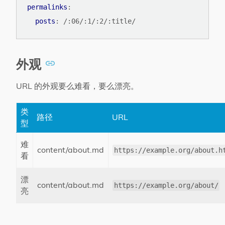
permalinks
:
posts
:
/:06/:1/:2/:title/
外观
URL 的外观要么难看，要么漂亮。
类
路径
URL
型
难
content/about.md
https://example.org/about.h
看
漂
content/about.md
https://example.org/about/
亮