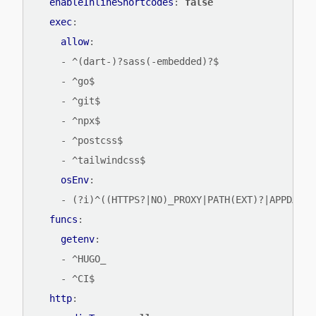
enableInlineShortcodes
:
false
exec
:
allow
:
- 
^(dart-)?sass(-embedded)?$
- 
^go$
- 
^git$
- 
^npx$
- 
^postcss$
- 
^tailwindcss$
osEnv
:
- 
(?i)^((HTTPS?|NO)_PROXY|PATH(EXT)?|APPDATA|
funcs
:
getenv
:
- 
^HUGO_
- 
^CI$
http
: